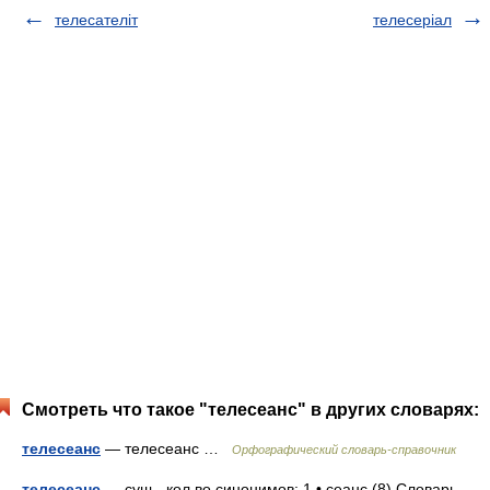
телесателіт
телесеріал
Смотреть что такое "телесеанс" в других словарях:
телесеанс
— телесеанс …
Орфографический словарь-справочник
телесеанс
— сущ., кол во синонимов: 1 • сеанс (8) Словарь